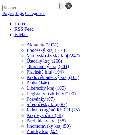
Pages
Tags
Categories
Home
RSS Feed
E-Mail
Aktuality
(2904)
Jihočeský kraj
(514)
Moravskoslezský kraj
(247)
Ústecký kraj
(208)
Olomoucký kraj
(201)
Plzeňský kraj
(194)
Královéhradecký kraj
(163)
Praha
(146)
Liberecký kraj
(105)
Legislativní aktivity
(100)
Pozvánky
(97)
Středočeský kraj
(87)
Jednání orgánů RS ČR
(75)
Kraj Vysočina
(58)
Pardubický kraj
(58)
Jihomoravský kraj
(50)
Zlínský kraj
(42)