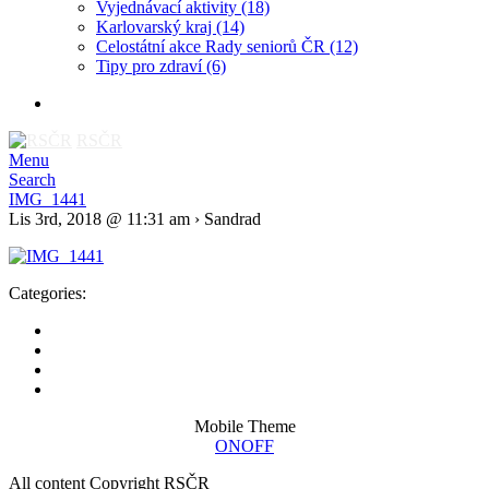
Vyjednávací aktivity
(18)
Karlovarský kraj
(14)
Celostátní akce Rady seniorů ČR
(12)
Tipy pro zdraví
(6)
RSČR
Menu
Search
IMG_1441
Lis 3rd, 2018 @ 11:31 am › Sandrad
Categories:
Mobile Theme
ON
OFF
All content Copyright RSČR