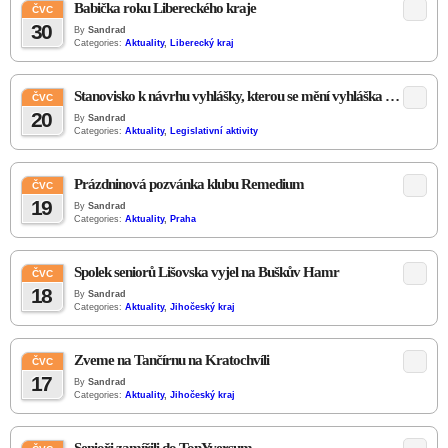
Babička roku Libereckého kraje
ČVC
30
By
Sandrad
Categories:
Aktuality
,
Liberecký kraj
Stanovisko k návrhu vyhlášky, kterou se mění vyhláška č. 134/1998 Sb.
ČVC
20
By
Sandrad
Categories:
Aktuality
,
Legislativní aktivity
Prázdninová pozvánka klubu Remedium
ČVC
19
By
Sandrad
Categories:
Aktuality
,
Praha
Spolek seniorů Lišovska vyjel na Buškův Hamr
ČVC
18
By
Sandrad
Categories:
Aktuality
,
Jihočeský kraj
Zveme na Tančírnu na Kratochvíli
ČVC
17
By
Sandrad
Categories:
Aktuality
,
Jihočeský kraj