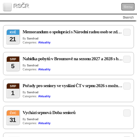
RSČR
Menu
Search
Memorandum o spolupráci s Národní radou osob se zdravotním postižením ČR
KVĚ
21
By
Sandrad
Categories:
Aktuality
Nabídka pobytů v Broumově na sezonu 2027 a 2028 s bonusem za rezervaci do 30.8. 2026
SRP
5
By
Sandrad
Categories:
Aktuality
Pořady pro seniory ve vysílání ČT v srpnu 2026 s možností shlédnutí na webu ČT
SRP
1
By
Sandrad
Categories:
Aktuality
Vychází srpnová Doba seniorů
ČVC
31
By
Sandrad
Categories:
Aktuality