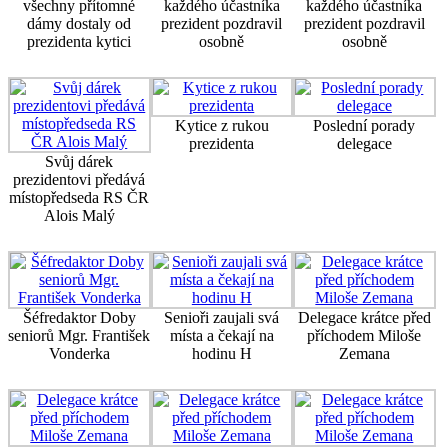
všechny přítomné
každého účastníka
každého účastníka
dámy dostaly od
prezident pozdravil
prezident pozdravil
prezidenta kytici
osobně
osobně
Kytice z rukou
Poslední porady
prezidenta
delegace
Svůj dárek
prezidentovi předává
místopředseda RS ČR
Alois Malý
Šéfredaktor Doby
Senioři zaujali svá
Delegace krátce před
seniorů Mgr. František
místa a čekají na
příchodem Miloše
Vonderka
hodinu H
Zemana