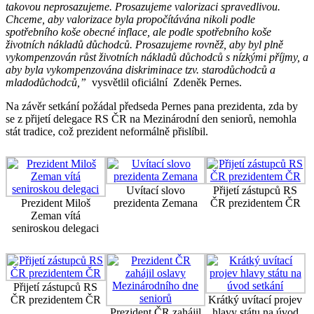
takovou neprosazujeme. Prosazujeme valorizaci spravedlivou.
Chceme, aby valorizace byla propočítávána nikoli podle
spotřebního koše obecné inflace, ale podle spotřebního koše
životních nákladů důchodců. Prosazujeme rovněž, aby byl plně
vykompenzován růst životních nákladů důchodců s nízkými příjmy, a
aby byla vykompenzována diskriminace tzv. starodůchodců a
mladodůchodců,”
vysvětlil oficiální Zdeněk Pernes.
Na závěr setkání požádal předseda Pernes pana prezidenta, zda by
se z přijetí delegace RS ČR na Mezinárodní den seniorů, nemohla
stát tradice, což prezident neformálně přislíbil.
Uvítací slovo
Přijetí zástupců RS
Prezident Miloš
prezidenta Zemana
ČR prezidentem ČR
Zeman vítá
seniroskou delegaci
Přijetí zástupců RS
ČR prezidentem ČR
Krátký uvítací projev
Prezident ČR zahájil
hlavy státu na úvod