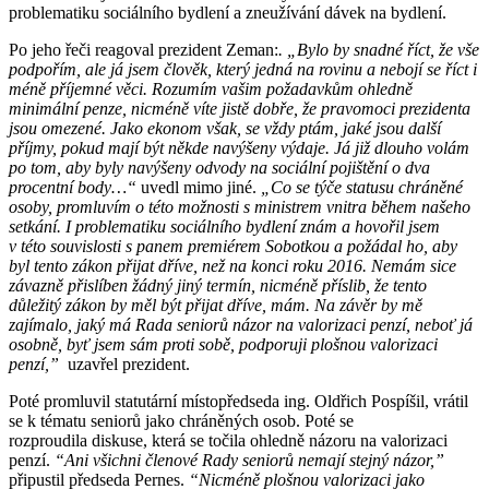
problematiku sociálního bydlení a zneužívání dávek na bydlení.
Po jeho řeči reagoval prezident Zeman:
. „Bylo by snadné říct, že vše
podpořím, ale já jsem člověk, který jedná na rovinu a nebojí se říct i
méně příjemné věci. Rozumím vašim požadavkům ohledně
minimální penze, nicméně víte jistě dobře, že pravomoci prezidenta
jsou omezené. Jako ekonom však, se vždy ptám, jaké jsou další
příjmy, pokud mají být někde navýšeny výdaje. Já již dlouho volám
po tom, aby byly navýšeny odvody na sociální pojištění o dva
procentní body…“
uvedl mimo jiné.
„Co se týče statusu chráněné
osoby, promluvím o této možnosti s ministrem vnitra během našeho
setkání. I problematiku sociálního bydlení znám a hovořil jsem
v této souvislosti s panem premiérem Sobotkou a požádal ho, aby
byl tento zákon přijat dříve, než na konci roku 2016. Nemám sice
závazně přislíben žádný jiný termín, nicméně příslib, že tento
důležitý zákon by měl být přijat dříve, mám. Na závěr by mě
zajímalo, jaký má Rada seniorů názor na valorizaci penzí, neboť já
osobně, byť jsem sám proti sobě, podporuji plošnou valorizaci
penzí,”
uzavřel prezident.
Poté promluvil statutární místopředseda ing. Oldřich Pospíšil, vrátil
se k tématu seniorů jako chráněných osob. Poté se
rozproudila diskuse, která se točila ohledně názoru na valorizaci
penzí.
“Ani všichni členové Rady seniorů nemají stejný názor,”
připustil předseda Pernes.
“Nicméně plošnou valorizaci jako