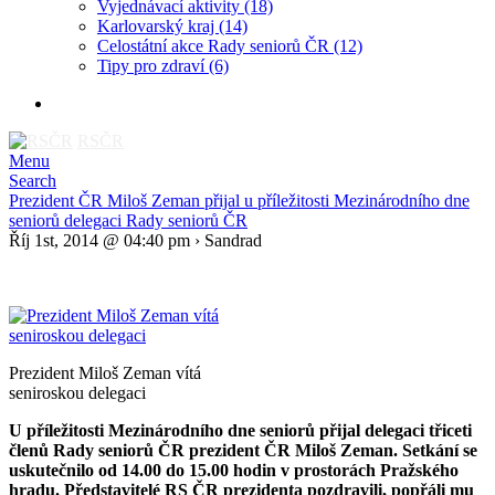
Vyjednávací aktivity
(18)
Karlovarský kraj
(14)
Celostátní akce Rady seniorů ČR
(12)
Tipy pro zdraví
(6)
RSČR
Menu
Search
Prezident ČR Miloš Zeman přijal u příležitosti Mezinárodního dne
seniorů delegaci Rady seniorů ČR
Říj 1st, 2014 @ 04:40 pm › Sandrad
Prezident Miloš Zeman vítá
seniroskou delegaci
U příležitosti Mezinárodního dne seniorů přijal delegaci třiceti
členů Rady seniorů ČR prezident ČR Miloš Zeman. Setkání se
uskutečnilo od 14.00 do 15.00 hodin v prostorách Pražského
hradu. Představitelé RS ČR prezidenta pozdravili, popřáli mu