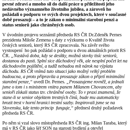
pevné zdraví a mnoho sil do další práce u příležitosti jeho
nedávného významného životního jubilea, a zároveň ho
požádali o podporu ve svých dvou projektech, které v současné
době prosazují – a to je zákon o minimální starobní penzi a
status seniorů jako chráněných osob.
V úvodním projevu seznámil předseda RS ČR Dr.Zdeněk Pernes
prezidenta Miloše Zemena s daty z výzkumu o Kvalitě života
českých seniorů, který RS ČR zpracovala. Na závěr svého
vystoupení
ho pak požádal o podporu u dvou aktuálních priorit RS
ČR.
„Nastává doba, kdy se desítky, možná stovky tisíc seniorů,
dostanou do pasti. Splní sice důchodový věk, ale nesplní počet let na
důchodovém pojištění, a tudíž nebudou mít nárok na výplatu
důchodu. RS ČR vnímá tuto situaci jako možný velký problém
budoucna, a proto připravila a prosazuje zákon o přijetí minimální
starobní penze,“
uvedl Dr. Pernes.
„Prosazujeme rovněž, a jednali
jsme o tom i s ministrem vnitra panem Milanem Chovancem, aby
senioři získali status tzv. chráněné osoby. To v praxi znamená, že
stane-li se senior objektem trestných činů, bude mu automaticky
hrozit trest v horní hranici trestní sazby. Inspirovali jsme se na
Slovensku, kde tento princip
funguje,“
přednesl druhý požadavek
předseda RS ČR.
Po něm si vzal slovo místopředseda RS ČR ing. Milan Taraba, který
má v RS ČR jako šéf SON na starosti bydlení a otevřel