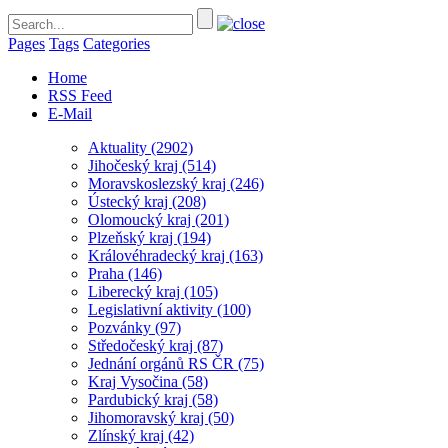
Pages
Tags
Categories
Home
RSS Feed
E-Mail
Aktuality
(2902)
Jihočeský kraj
(514)
Moravskoslezský kraj
(246)
Ústecký kraj
(208)
Olomoucký kraj
(201)
Plzeňský kraj
(194)
Královéhradecký kraj
(163)
Praha
(146)
Liberecký kraj
(105)
Legislativní aktivity
(100)
Pozvánky
(97)
Středočeský kraj
(87)
Jednání orgánů RS ČR
(75)
Kraj Vysočina
(58)
Pardubický kraj
(58)
Jihomoravský kraj
(50)
Zlínský kraj
(42)