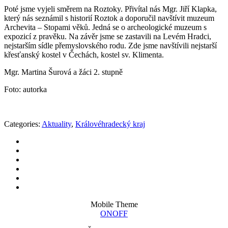
Poté jsme vyjeli směrem na Roztoky. Přivítal nás Mgr. Jiří Klapka,
který nás seznámil s historií Roztok a doporučil navštívit muzeum
Archevita – Stopami věků. Jedná se o archeologické muzeum s
expozicí z pravěku. Na závěr jsme se zastavili na Levém Hradci,
nejstarším sídle přemyslovského rodu. Zde jsme navštívili nejstarší
křesťanský kostel v Čechách, kostel sv. Klimenta.
Mgr. Martina Šurová a žáci 2. stupně
Foto: autorka
Categories:
Aktuality
,
Královéhradecký kraj
Mobile Theme
ON
OFF