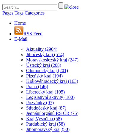
Pages
Tags
Categories
Home
RSS Feed
E-Mail
Aktuality
(2904)
Jihočeský kraj
(514)
Moravskoslezský kraj
(247)
Ústecký kraj
(208)
Olomoucký kraj
(201)
Plzeňský kraj
(194)
Královéhradecký kraj
(163)
Praha
(146)
Liberecký kraj
(105)
Legislativní aktivity
(100)
Pozvánky
(97)
Středočeský kraj
(87)
Jednání orgánů RS ČR
(75)
Kraj Vysočina
(58)
Pardubický kraj
(58)
Jihomoravský kraj
(50)