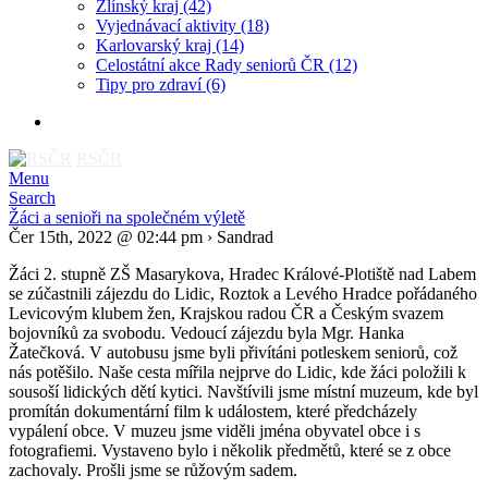
Zlínský kraj
(42)
Vyjednávací aktivity
(18)
Karlovarský kraj
(14)
Celostátní akce Rady seniorů ČR
(12)
Tipy pro zdraví
(6)
RSČR
Menu
Search
Žáci a senioři na společném výletě
Čer 15th, 2022 @ 02:44 pm › Sandrad
Žáci 2. stupně ZŠ Masarykova, Hradec Králové-Plotiště nad Labem
se zúčastnili zájezdu do Lidic, Roztok a Levého Hradce pořádaného
Levicovým klubem žen, Krajskou radou ČR a Českým svazem
bojovníků za svobodu. Vedoucí zájezdu byla Mgr. Hanka
Žatečková. V autobusu jsme byli přivítáni potleskem seniorů, což
nás potěšilo. Naše cesta mířila nejprve do Lidic, kde žáci položili k
sousoší lidických dětí kytici. Navštívili jsme místní muzeum, kde byl
promítán dokumentární film k událostem, které předcházely
vypálení obce. V muzeu jsme viděli jména obyvatel obce i s
fotografiemi. Vystaveno bylo i několik předmětů, které se z obce
zachovaly. Prošli jsme se růžovým sadem.