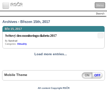
RSČR
Menu
Search
Archives › Březen 15th, 2017
Bře 15, 2017
Světový den monitoringu diabetu 2017
By
Sandrad
Categories:
Aktuality
Load more entries...
Mobile Theme
ON
OFF
All content Copyright RSČR