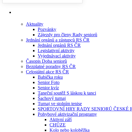
Aktuality
Pozvánky
Zájezdy pro členy Rady seniorů
Jednání orgánů a zástupců RS ČR
Jednání orgánů RS ČR
Legislativní aktivity
Vyjednávací aktivity
Časopis Doba seniorů
Bezplatné poradny RS ČR
Celostátní akce RS ČR
Babička roku
Senior Foto
Senior kvíz
Taneční soutěž S láskou k tanci
Šachový turnaj
Turnaj ve stolním tenise
SPORTOVNÍ HRY RADY SENIORŮ ČESKÉ 
Pohybové aktivizační programy
Aktivní září
CHŮZE
Kolo nebo koloběžka