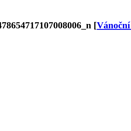
478654717107008006_n [
Vánoční