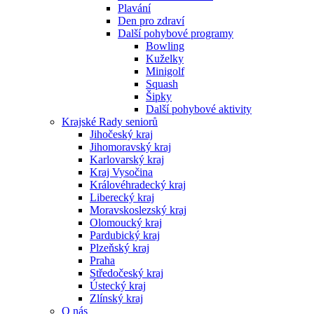
Plavání
Den pro zdraví
Další pohybové programy
Bowling
Kuželky
Minigolf
Squash
Šipky
Další pohybové aktivity
Krajské Rady seniorů
Jihočeský kraj
Jihomoravský kraj
Karlovarský kraj
Kraj Vysočina
Královéhradecký kraj
Liberecký kraj
Moravskoslezský kraj
Olomoucký kraj
Pardubický kraj
Plzeňský kraj
Praha
Středočeský kraj
Ústecký kraj
Zlínský kraj
O nás